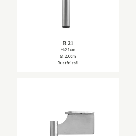
R 21
H:21cm
Ø:2,0cm
Rustfri stål