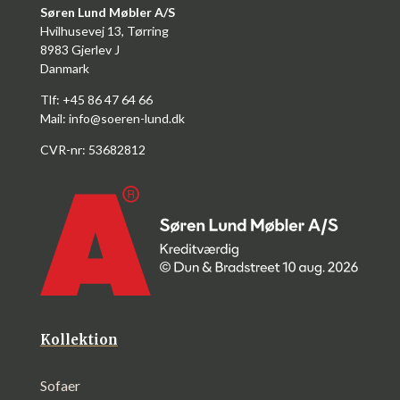
Søren Lund Møbler A/S
Hvilhusevej 13, Tørring
8983 Gjerlev J
Danmark
Tlf: +45 86 47 64 66
Mail:
info@soeren-lund.dk
CVR-nr: 53682812
Kollektion
Sofaer