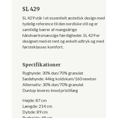
SL 429
SL 429 står i et essentielt æstetisk design med
tydelig reference til den nordiske stil og er
samtidig bærer af mangeårige
håndværksmæssige færdigheder. SL 429 er
designet med et rent og enkelt udtryk og med
førsteklasses komfort.
Specifikationer
Ryghynde: 30% dun/70% granulat
Sædehynde: 44kg koldskum/160 newton
Alternativ: 30% dun/70% granulat
Duntop leveres imod pristillæg
Højde: 87 cm
Længde: 214 cm
Dybde: 89 cm
Ryghøjde: 48 cm