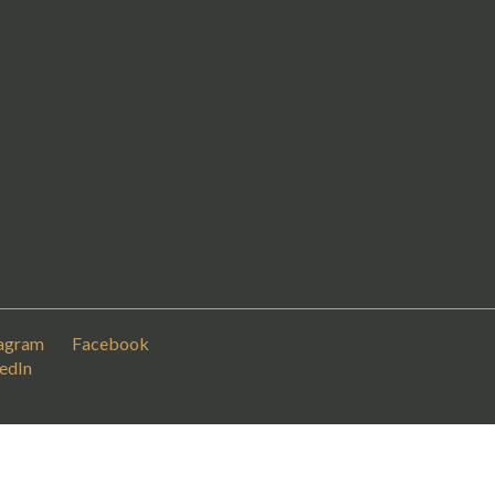
tagram
– –
Facebook
– –
edIn