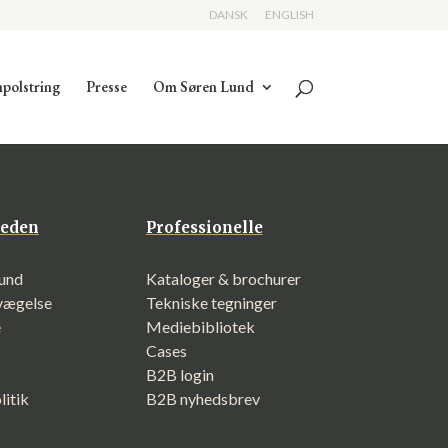
DANSK
ENGLISH
polstring
Presse
Om Søren Lund
eden
Professionelle
und
Kataloger & brochurer
evægelse
Tekniske tegninger
e
Mediebibliotek
Cases
B2B login
litik
B2B nyhedsbrev