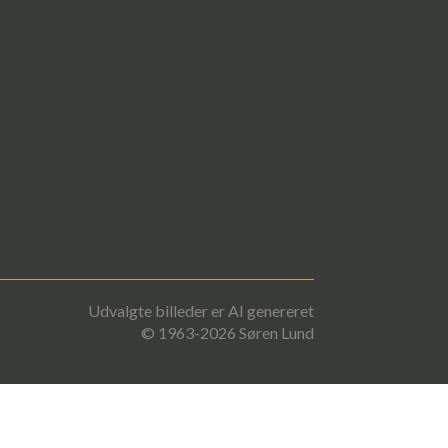
Udvalgte billeder er AI genereret
© 1963-2026 Søren Lund