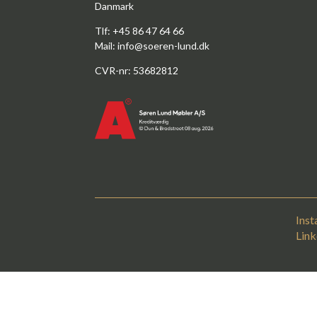
Danmark
Tlf: +45 86 47 64 66
Mail:
info@soeren-lund.dk
CVR-nr: 53682812
Ins
Link