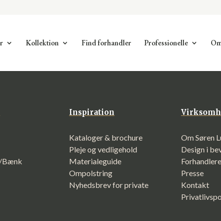
r
Kollektion
Find forhandler
Professionelle
Om
n
Inspiration
Virksomh
Kataloger & brochure
Om Søren L
Pleje og vedligehold
Design i b
f/Bænk
Materialeguide
Forhandler
Ompolstring
Presse
Nyhedsbrev for private
Kontakt
Privatlivspo