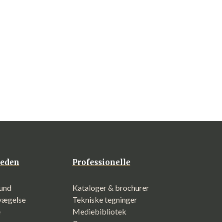
eden
Professionelle
und
Kataloger & brochurer
evægelse
Tekniske tegninger
e
Mediebibliotek