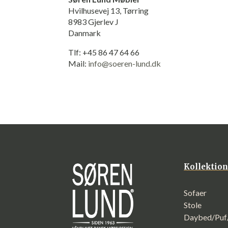
Hvilhusevej 13, Tørring
8983 Gjerlev J
Danmark
Tlf: +45 86 47 64 66
Mail:
info@soeren-lund.dk
Kollektio
Sofaer
Stole
Daybed/Pu