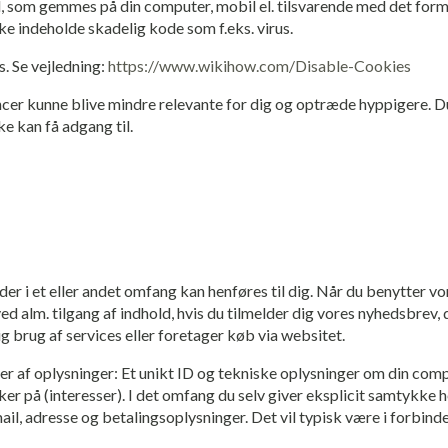
l, som gemmes på din computer, mobil el. tilsvarende med det formå
ke indeholde skadelig kode som f.eks. virus.
s. Se vejledning:
https://www.wikihow.com/Disable-Cookies
oncer kunne blive mindre relevante for dig og optræde hyppigere. D
ke kan få adgang til.
 der i et eller andet omfang kan henføres til dig. Når du benytter 
d alm. tilgang af indhold, hvis du tilmelder dig vores nyhedsbrev, 
g brug af services eller foretager køb via websitet.
r af oplysninger: Et unikt ID og tekniske oplysninger om din compu
ker på (interesser). I det omfang du selv giver eksplicit samtykke h
, adresse og betalingsoplysninger. Det vil typisk være i forbindel