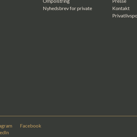
Ompolstring
Presse
Nyhedsbrev for private
Kontakt
Privatlivspo
tagram
– –
Facebook
– –
edIn