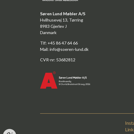
Søren Lund Møbler A/S
Hvilhusevej 13, Tørring
8983 Gjerlev J
Danmark
Tlf: +45 86 47 64 66
Mail:
info@soeren-lund.dk
CVR-nr: 53682812
Ins
Link