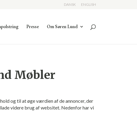
DANSK
ENGLISH
polstring
Presse
Om Søren Lund
und Møbler
old og til at øge værdien af de annoncer, der
ndlade videre brug af websitet. Nedenfor har vi