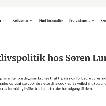
r
Kollektion
Find forhandler
Professionelle
Om
tlivspolitik hos Søren L
ysninger om dig, som bruges til at tilpasse og forbedre vores indh
samles oplysninger, bør du slette dine cookies (se vejledning) og u
eres formål og hvilke tredjeparter, der har adgang til dem.