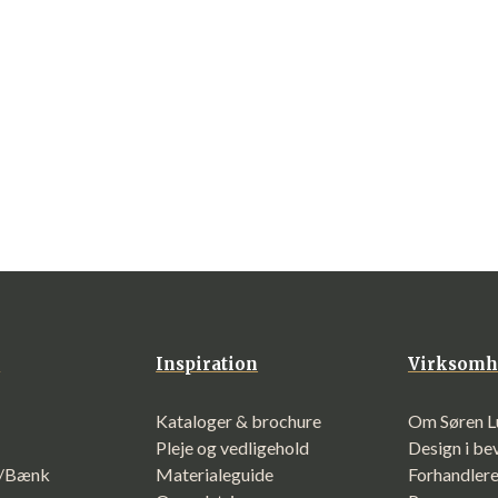
n
Inspiration
Virksomh
Kataloger & brochure
Om Søren L
Pleje og vedligehold
Design i b
f/Bænk
Materialeguide
Forhandler