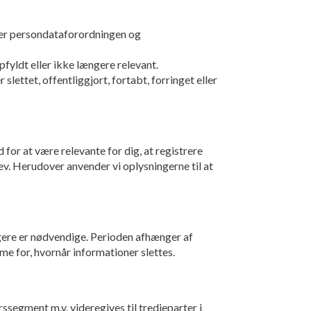
der persondataforordningen og
opfyldt eller ikke længere relevant.
slettet, offentliggjort, fortabt, forringet eller
 for at være relevante for dig, at registrere
ev. Herudover anvender vi oplysningerne til at
ængere er nødvendige. Perioden afhænger af
e for, hvornår informationer slettes.
ssegment m.v. videregives til tredjeparter i