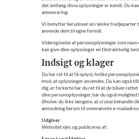
det omfang disse oplysninger er kendt. Du kan 
annoncering.
Vi benytter herudover en række tredjeparter 
anvende dem til egne formål.
Videregivelse af personoplysninger som navn og 
kan give dine oplysninger en tilstrækkelig bes
Indsigt og klager
Du har ret til at få oplyst, hvilke personoplysn
mod, at oplysninger anvendes. Du kan også til
dig, er forkerte har du ret til at de bliver rett
dine personoplysninger, har du også mulighed f
Ønsker du ikke længere, at vi skal behandle di
anmodning herom til ovennævnte e-mailadres
Udgiver
Websitet ejes og publiceres af:
Søren Lund Møbler