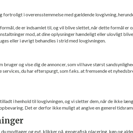
og fortroligt i overensstemmelse med gældende lovgivning, herun
formål, de er indsamlet til, og vil blive slettet, når dette formål er 
staltninger mod, at dine oplysninger hændeligt eller ulovligt bliver 
 eller i øvrigt behandles i strid med lovgivningen.
m bruger og vise dig de annoncer, som vil have størst sandsynlighed
e services, du har efterspurgt, som f.eks. at fremsende et nyhedsbr
g
illadt i henhold til lovgivningen, og vi sletter dem, når de ikke l
pbevaring. Det er derfor ikke muligt at angive en generel tidsramm
ninger
 du modtager og evt. klikker på, geografisk placering, køn og alder