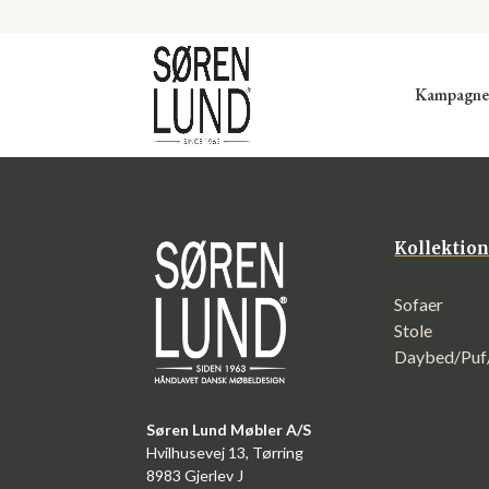
Kampagne
Kollektio
Sofaer
Stole
Daybed/Pu
Søren Lund Møbler A/S
Hvilhusevej 13, Tørring
8983 Gjerlev J