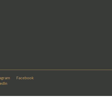
tagram
– –
Facebook
– –
edIn