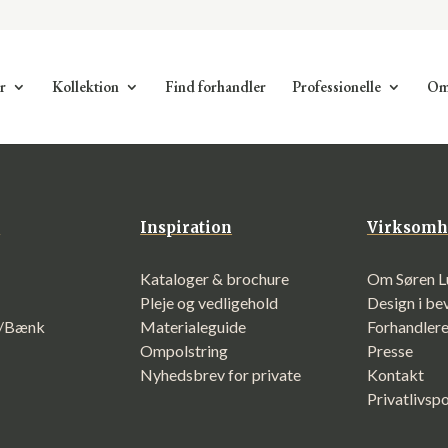
r
Kollektion
Find forhandler
Professionelle
Om
n
Inspiration
Virksomh
Kataloger & brochure
Om Søren L
Pleje og vedligehold
Design i b
f/Bænk
Materialeguide
Forhandler
Ompolstring
Presse
Nyhedsbrev for private
Kontakt
Privatlivspo