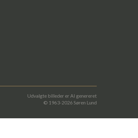
Udvalgte billeder er AI genereret
© 1963-2026 Søren Lund