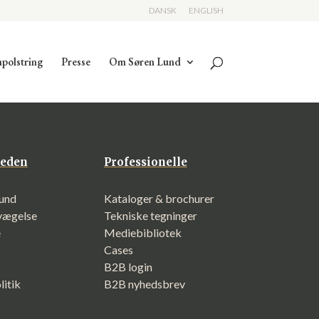
DANSK
ENGLISH
polstring
Presse
Om Søren Lund
eden
Professionelle
und
Kataloger & brochurer
evægelse
Tekniske tegninger
e
Mediebibliotek
Cases
B2B login
litik
B2B nyhedsbrev