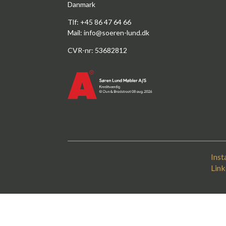
Danmark
Tlf: +45 86 47 64 66
Mail:
info@soeren-lund.dk
CVR-nr: 53682812
Ins
Link